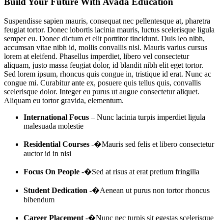
Build Your Future With Avada Education
Suspendisse sapien mauris, consequat nec pellentesque at, pharetra
feugiat tortor. Donec lobortis lacinia mauris, luctus scelerisque ligula
semper eu. Donec dictum et elit porttitor tincidunt. Duis leo nibh,
accumsan vitae nibh id, mollis convallis nisl. Mauris varius cursus
lorem at eleifend. Phasellus imperdiet, libero vel consectetur
aliquam, justo massa feugiat dolor, id blandit nibh elit eget tortor.
Sed lorem ipsum, rhoncus quis congue in, tristique id erat. Nunc ac
congue mi. Curabitur ante ex, posuere quis tellus quis, convallis
scelerisque dolor. Integer eu purus ut augue consectetur aliquet.
Aliquam eu tortor gravida, elementum.
International Focus
– Nunc lacinia turpis imperdiet ligula
malesuada molestie
Residential Courses
-�Mauris sed felis et libero consectetur
auctor id in nisi
Focus On People
-�Sed at risus at erat pretium fringilla
Student Dedication
-�Aenean ut purus non tortor rhoncus
bibendum
Career Placement
-�Nunc nec turpis sit egestas scelerisque