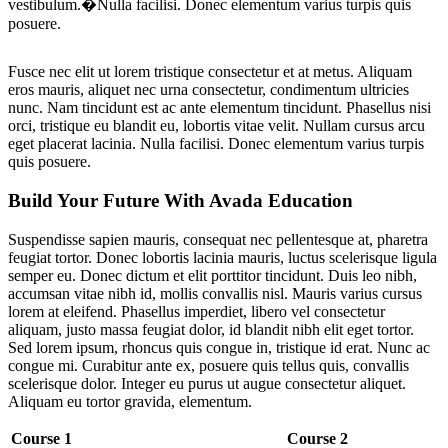
vestibulum.�Nulla facilisi. Donec elementum varius turpis quis
posuere.
Fusce nec elit ut lorem tristique consectetur et at metus. Aliquam
eros mauris, aliquet nec urna consectetur, condimentum ultricies
nunc. Nam tincidunt est ac ante elementum tincidunt. Phasellus nisi
orci, tristique eu blandit eu, lobortis vitae velit. Nullam cursus arcu
eget placerat lacinia. Nulla facilisi. Donec elementum varius turpis
quis posuere.
Build Your Future With Avada Education
Suspendisse sapien mauris, consequat nec pellentesque at, pharetra
feugiat tortor. Donec lobortis lacinia mauris, luctus scelerisque ligula
semper eu. Donec dictum et elit porttitor tincidunt. Duis leo nibh,
accumsan vitae nibh id, mollis convallis nisl. Mauris varius cursus
lorem at eleifend. Phasellus imperdiet, libero vel consectetur
aliquam, justo massa feugiat dolor, id blandit nibh elit eget tortor.
Sed lorem ipsum, rhoncus quis congue in, tristique id erat. Nunc ac
congue mi. Curabitur ante ex, posuere quis tellus quis, convallis
scelerisque dolor. Integer eu purus ut augue consectetur aliquet.
Aliquam eu tortor gravida, elementum.
Course 1
Course 2