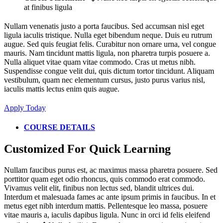
at finibus ligula
Nullam venenatis justo a porta faucibus. Sed accumsan nisl eget
ligula iaculis tristique. Nulla eget bibendum neque. Duis eu rutrum
augue. Sed quis feugiat felis. Curabitur non ornare urna, vel congue
mauris. Nam tincidunt mattis ligula, non pharetra turpis posuere a.
Nulla aliquet vitae quam vitae commodo. Cras ut metus nibh.
Suspendisse congue velit dui, quis dictum tortor tincidunt. Aliquam
vestibulum, quam nec elementum cursus, justo purus varius nisl,
iaculis mattis lectus enim quis augue.
Apply Today
COURSE DETAILS
Customized For Quick Learning
Nullam faucibus purus est, ac maximus massa pharetra posuere. Sed
porttitor quam eget odio rhoncus, quis commodo erat commodo.
Vivamus velit elit, finibus non lectus sed, blandit ultrices dui.
Interdum et malesuada fames ac ante ipsum primis in faucibus. In et
metus eget nibh interdum mattis. Pellentesque leo massa, posuere
vitae mauris a, iaculis dapibus ligula. Nunc in orci id felis eleifend