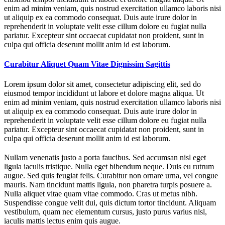
enim ad minim veniam, quis nostrud exercitation ullamco laboris nisi
ut aliquip ex ea commodo consequat. Duis aute irure dolor in
reprehenderit in voluptate velit esse cillum dolore eu fugiat nulla
pariatur. Excepteur sint occaecat cupidatat non proident, sunt in
culpa qui officia deserunt mollit anim id est laborum.
Curabitur Aliquet Quam Vitae Dignissim Sagittis
Lorem ipsum dolor sit amet, consectetur adipiscing elit, sed do
eiusmod tempor incididunt ut labore et dolore magna aliqua. Ut
enim ad minim veniam, quis nostrud exercitation ullamco laboris nisi
ut aliquip ex ea commodo consequat. Duis aute irure dolor in
reprehenderit in voluptate velit esse cillum dolore eu fugiat nulla
pariatur. Excepteur sint occaecat cupidatat non proident, sunt in
culpa qui officia deserunt mollit anim id est laborum.
Nullam venenatis justo a porta faucibus. Sed accumsan nisl eget
ligula iaculis tristique. Nulla eget bibendum neque. Duis eu rutrum
augue. Sed quis feugiat felis. Curabitur non ornare urna, vel congue
mauris. Nam tincidunt mattis ligula, non pharetra turpis posuere a.
Nulla aliquet vitae quam vitae commodo. Cras ut metus nibh.
Suspendisse congue velit dui, quis dictum tortor tincidunt. Aliquam
vestibulum, quam nec elementum cursus, justo purus varius nisl,
iaculis mattis lectus enim quis augue.