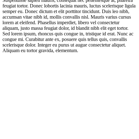
Suspendisse sapien mauris, consequat nec pellentesque at, pharetra
feugiat tortor. Donec lobortis lacinia mauris, luctus scelerisque ligula
semper eu. Donec dictum et elit porttitor tincidunt. Duis leo nibh,
accumsan vitae nibh id, mollis convallis nisl. Mauris varius cursus
lorem at eleifend. Phasellus imperdiet, libero vel consectetur
aliquam, justo massa feugiat dolor, id blandit nibh elit eget tortor.
Sed lorem ipsum, rhoncus quis congue in, tristique id erat. Nunc ac
congue mi. Curabitur ante ex, posuere quis tellus quis, convallis
scelerisque dolor. Integer eu purus ut augue consectetur aliquet.
Aliquam eu tortor gravida, elementum.